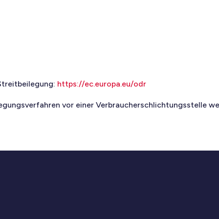
treitbeilegung:
https://ec.europa.eu/odr
legungsverfahren vor einer Verbraucherschlichtungsstelle wed