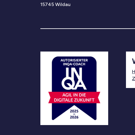
15745 Wildau
H
Z